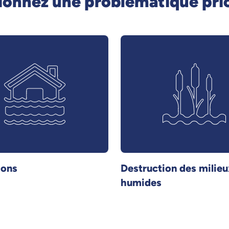
ionnez une problématique prio
ions
Destruction des milieu
humides